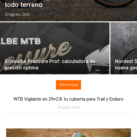
todo terreno
23 agosto, 2020
Schwalbe Pressure Prof: calculadora de
Nordest S
presión óptima
nueva ge
Última Hora
WTB Vigilante en 29×2.8: tu cubierta para Trail y Enduro
19 junio, 2019