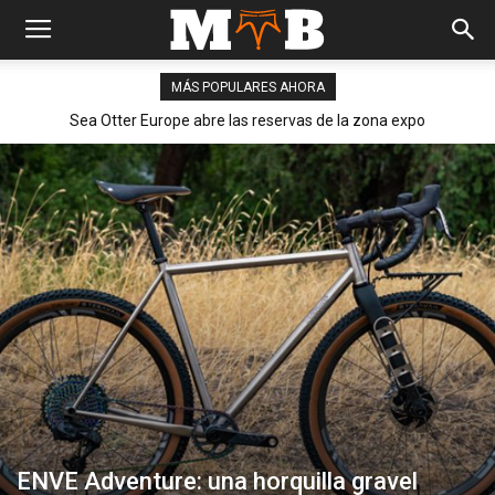
MÁS POPULARES AHORA
Festival MTB: un evento para disfrutar de la bicicleta de montaña
Sea Otter Europe abre las reservas de la zona expo
y conocer nuevos productos
ENVE Adventure: una horquilla gravel