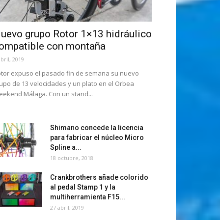
uevo grupo Rotor 1×13 hidráulico
ompatible con montaña
abril, 2019
tor expuso el pasado fin de semana su nuevo
upo de 13 velocidades y un plato en el Orbea
ekend Málaga. Con un stand...
Shimano concede la licencia
para fabricar el núcleo Micro
Spline a...
18 octubre, 2018
Crankbrothers añade colorido
al pedal Stamp 1 y la
multiherramienta F15...
27 abril, 2019