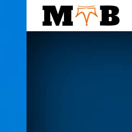
Notic
MTB