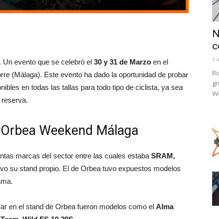
N
c
3 
. Un evento que se celebró el
30 y 31 de Marzo
en el
Ro
Torre (Málaga). Este evento ha dado la oportunidad de probar
gr
bles en todas las tallas para todo tipo de ciclista, ya sea
We
 reserva.
 Orbea Weekend Málaga
tas marcas del sector entre las cuales estaba
SRAM,
vo su stand propio. El de Orbea tuvo expuestos modelos
ama.
rar en el stand de Orbea fueron modelos como el
Alma