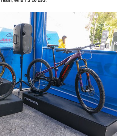
Team, Wild FS 10 29S
.