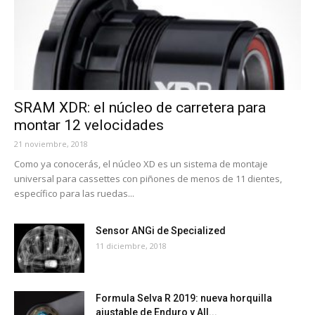
SRAM XDR: el núcleo de carretera para
montar 12 velocidades
21 noviembre, 2018
Como ya conocerás, el núcleo XD es un sistema de montaje
universal para cassettes con piñones de menos de 11 dientes,
específico para las ruedas...
Sensor ANGi de Specialized
11 diciembre, 2018
Formula Selva R 2019: nueva horquilla
ajustable de Enduro y All...