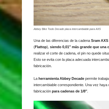
Abbey Bike Tools Decade placa intercambiable para AXS
Una de las diferencias de la cadena
Sram AXS
(
Flattop
),
siendo
0,01″ más grande que una 
realizar el corte de cadena, el pin no quede si
Esto se evita con la placa adecuada intercamb
fabricación.
La
herramienta Abbey Decade
permite trabaj
intercambiable correspondiente. Una vez haya u
fabricación
para cadenas de 1/8″
.