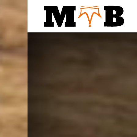
Notic
MTB