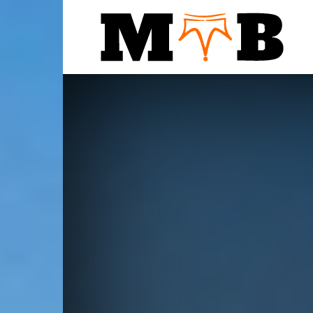
Notic
MTB