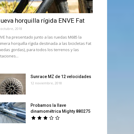
ueva horquilla rígida ENVE Fat
 octubre, 2018
VE ha presentado junto a las ruedas M685 la
imera horquilla rígida destinada a las bicicletas Fat
uedas gordas), para todos los terrenos y las
taciones...
Sunrace MZ de 12 velocidades
12 noviembre, 2018
Probamos la llave
dinamométrica Mighty 880275