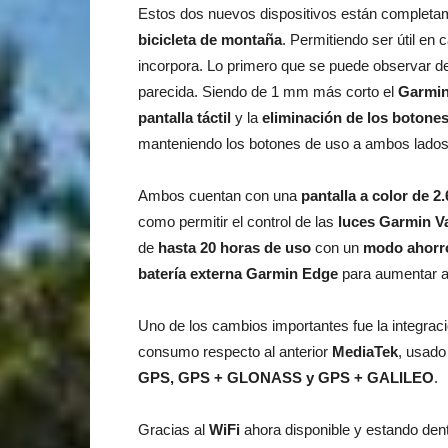
Estos dos nuevos dispositivos están completam
bicicleta de montaña
. Permitiendo ser útil en
incorpora. Lo primero que se puede observar de
parecida. Siendo de 1 mm más corto el
Garmin
pantalla táctil
y la
eliminación de los botone
manteniendo los botones de uso a ambos lados d
Ambos cuentan con una
pantalla a color de 2.
como permitir el control de las
luces Garmin Va
de
hasta 20 horas de uso
con un
modo ahorr
batería externa Garmin Edge
para aumentar a
Uno de los cambios importantes fue la integrac
consumo respecto al anterior
MediaTek
, usado
GPS, GPS + GLONASS y GPS + GALILEO
.
Gracias al
WiFi
ahora disponible y estando dentr