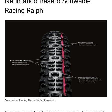
Neumático trasero Schwalbe
Racing Ralph
Neumático Racing Ralph Addix Speedgrip