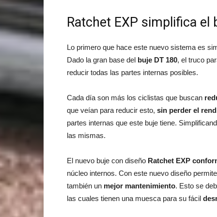
Ratchet EXP simplifica el
Lo primero que hace este nuevo sistema es simpl
Dado la gran base del
buje DT 180
, el truco p
reducir todas las partes internas posibles.
Cada día son más los ciclistas que buscan
red
que veían para reducir esto,
sin perder el ren
partes internas que este buje tiene. Simplifica
las mismas.
El nuevo buje con diseño
Ratchet EXP confor
núcleo internos. Con este nuevo diseño permit
también un
mejor mantenimiento
. Esto se deb
las cuales tienen una muesca para su fácil
des