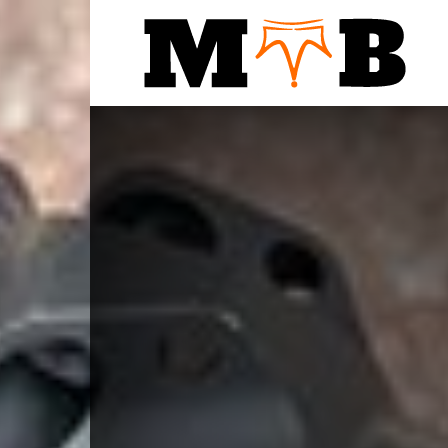
Notic
MTB