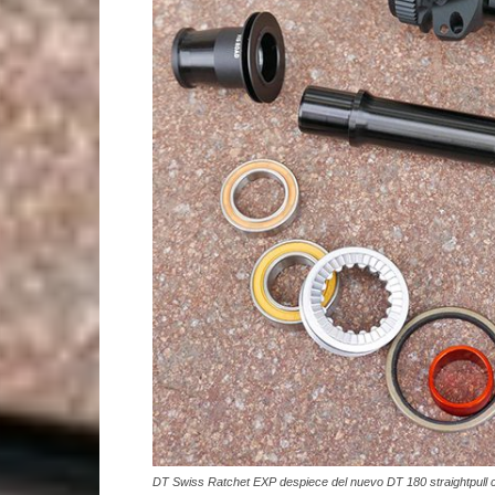
DT Swiss Ratchet EXP despiece del nuevo DT 180 straightpull c