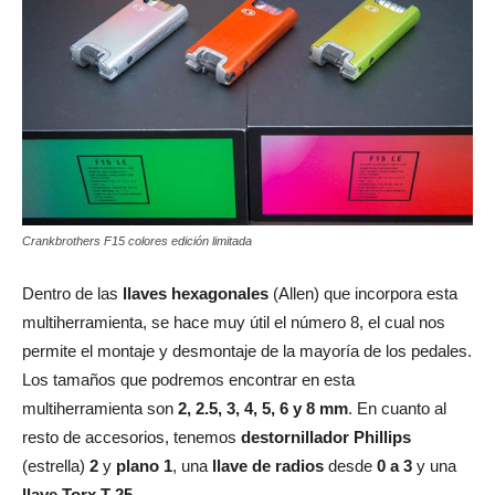
Crankbrothers F15 colores edición limitada
Dentro de las
llaves hexagonales
(Allen) que incorpora esta
multiherramienta, se hace muy útil el número 8, el cual nos
permite el montaje y desmontaje de la mayoría de los pedales.
Los tamaños que podremos encontrar en esta
multiherramienta son
2, 2.5, 3, 4, 5, 6 y 8 mm
. En cuanto al
resto de accesorios, tenemos
destornillador Phillips
(estrella)
2
y
plano
1
, una
llave de radios
desde
0 a 3
y una
llave Torx T-25
.