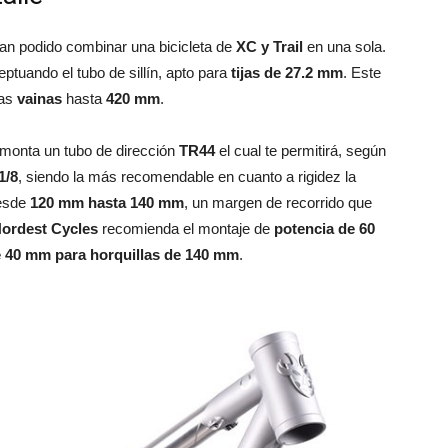
an podido combinar una bicicleta de
XC y Trail
en una sola.
ptuando el tubo de sillín, apto para
tijas de 27.2 mm
. Este
las
vainas
hasta
420 mm
.
monta un tubo de dirección
TR44
el cual te permitirá, según
1/8
, siendo la más recomendable en cuanto a rigidez la
desde
120 mm hasta 140 mm
, un margen de recorrido que
ordest Cycles
recomienda el montaje de
potencia de 60
e 40 mm para horquillas de 140 mm
.