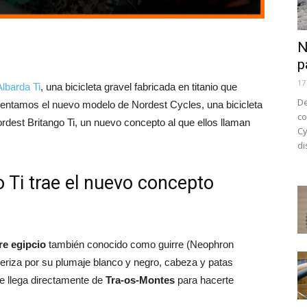
N
p
17
lbarda Ti
, una bicicleta gravel fabricada en titanio que
De
sentamos el nuevo modelo de Nordest Cycles, una bicicleta
co
rdest Britango Ti, un nuevo concepto al que ellos llaman
Cy
di
 Ti trae el nuevo concepto
re egipcio
también conocido como guirre (Neophron
teriza por su plumaje blanco y negro, cabeza y patas
ue llega directamente de
Tra-os-Montes
para hacerte