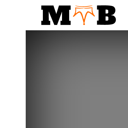
Notic
MTB