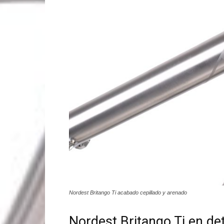
Nordest Britango Ti acabado cepillado y arenado
Nordest Britango Ti en det